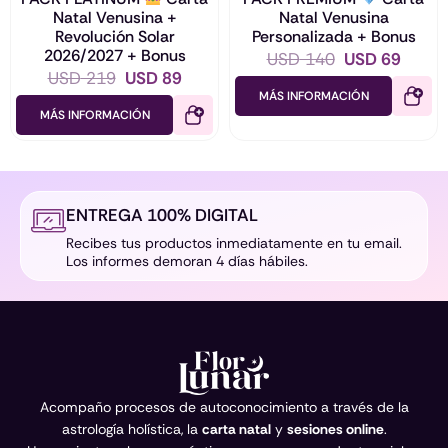
Natal Venusina +
Natal Venusina
Revolución Solar
Personalizada + Bonus
2026/2027 + Bonus
E
E
USD
140
USD
69
E
E
USD
219
USD
89
l
l
MÁS INFORMACIÓN
l
l
p
p
MÁS INFORMACIÓN
p
p
r
r
r
r
e
e
e
e
c
c
c
c
ENTREGA 100% DIGITAL
i
i
i
i
Recibes tus productos inmediatamente en tu email.
o
o
Los informes demoran 4 días hábiles.
o
o
o
a
o
a
r
c
r
c
i
t
i
t
g
u
g
u
i
a
i
a
Acompaño procesos de autoconocimiento a través de la
n
l
n
l
astrología holística, la
carta natal
y
sesiones online
.
a
e