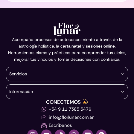
Acompaño procesos de autoconocimiento a través de la
astrología holística, la
carta natal
y
sesiones online
.
Herramientas claras y prácticas para comprender tus ciclos,
mejorar tus vínculos y tomar decisiones con confianza.
Servicios
Información
CONECTEMOS
+54 9 11 7385 5476
info@florlunar.com.ar
Escríbenos
I
Y
T
W
E
S