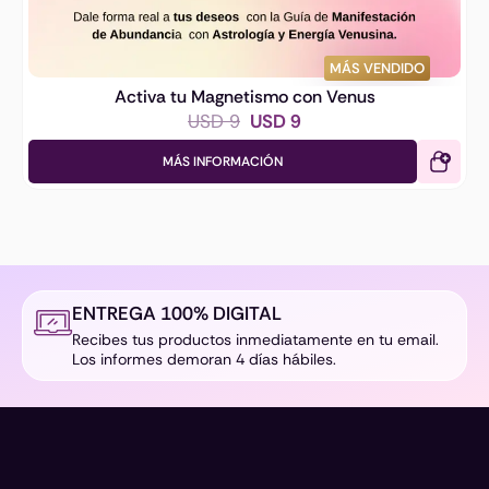
MÁS VENDIDO
Activa tu Magnetismo con Venus
E
E
USD
9
USD
9
l
l
MÁS INFORMACIÓN
p
p
r
r
e
e
c
c
i
i
ENTREGA 100% DIGITAL
o
o
Recibes tus productos inmediatamente en tu email.
o
a
Los informes demoran 4 días hábiles.
r
c
i
t
g
u
i
a