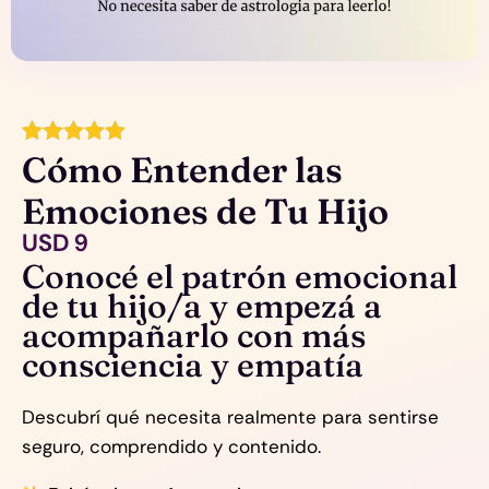
Cómo Entender las
Valorado con
1
5.00
de 5 en
base a
Emociones de Tu Hijo
valoración
USD
9
de un cliente
Conocé el patrón emocional
de tu hijo/a y empezá a
acompañarlo con más
consciencia y empatía
Descubrí qué necesita realmente para sentirse
seguro, comprendido y contenido.